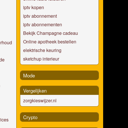
iptv kopen
iptv abonnement
iptv abonnementen
Bekijk Champagne cadeau
Online apotheek bestellen
erhoud
elektrische keuring
sketchup interieur
ede
Mode
m
Vergelijken
zorgkieswijzer.nl
Crypto
vices