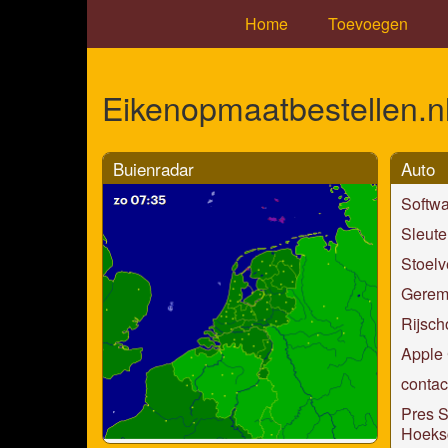
Home
Toevoegen
Eikenopmaatbestellen.n
Buienradar
Auto
Softwa
Sleute
Stoel
Gerem
Rijsch
Apple
contac
Pres S
Hoeks