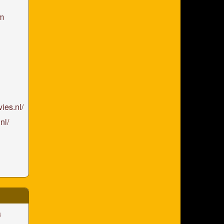
m
ies.nl/
nl/
a