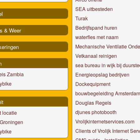
SEA uitbesteden
el
Turak
Bedrijfspand huren
s & Weer
waterfles met naam
keringen
Mechanische Ventilatie Ond
Vetkanaal reinigen
n
sea bureau in wijk bij duurst
eis Zambia
Energieopslag bedrijven
ybike
Dockequipment
bouwbegeleiding Amsterda
it
Douglas Regels
djunes photobooth
t locatie
Vrolijkinternetservices.com
 Groningen
Clients of Vrolijk Internet Ser
ybike