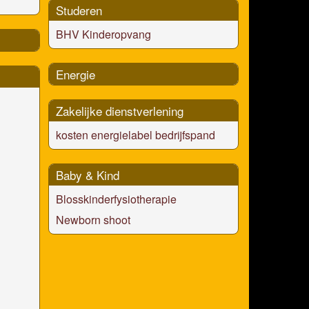
Studeren
BHV Kinderopvang
Energie
Zakelijke dienstverlening
kosten energielabel bedrijfspand
Baby & Kind
Blosskinderfysiotherapie
Newborn shoot