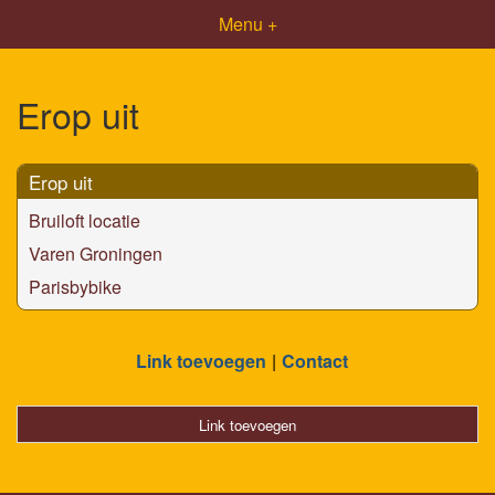
Menu +
Erop uit
Erop uit
Bruiloft locatie
Varen Groningen
Parisbybike
Link toevoegen
Contact
Link toevoegen